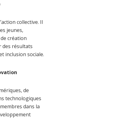
é
ction collective. Il
les jeunes,
 de création
r des résultats
et inclusion sociale.
ovation
mériques, de
ns technologiques
s membres dans la
 développement