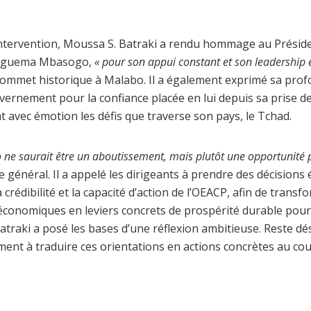
ntervention, Moussa S. Batraki a rendu hommage au Préside
 Nguema Mbasogo,
« pour son appui constant et son leadership 
e sommet historique à Malabo. Il a également exprimé sa pro
vernement pour la confiance placée en lui depuis sa prise de
 avec émotion les défis que traverse son pays, le Tchad.
ne saurait être un aboutissement, mais plutôt une opportunité 
re général. Il a appelé les dirigeants à prendre des décisions 
a crédibilité et la capacité d’action de l’OEACP, afin de trans
 économiques en leviers concrets de prospérité durable pour
atraki a posé les bases d’une réflexion ambitieuse. Reste d
ment à traduire ces orientations en actions concrètes au co