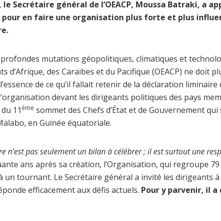
, le Secrétaire général de l’OEACP, Moussa Batraki, a ap
pour en faire une organisation plus forte et plus influen
re.
profondes mutations géopolitiques, climatiques et technolog
ats d’Afrique, des Caraïbes et du Pacifique (OEACP) ne doit pl
t l’essence de ce qu’il fallait retenir de la déclaration liminai
l’organisation devant les dirigeants politiques des pays mem
ème
 du 11
sommet des Chefs d’État et de Gouvernement qui s
Malabo, en Guinée équatoriale.
ire n’est pas seulement un bilan à célébrer ; il est surtout une re
quante ans après sa création, l’Organisation, qui regroupe 79 
à un tournant. Le Secrétaire général a invité les dirigeants 
éponde efficacement aux défis actuels.
Pour y parvenir, il a