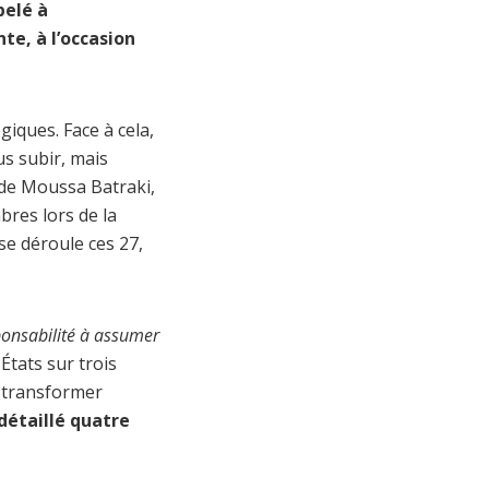
pelé à
te, à l’occasion
iques. Face à cela,
us subir, mais
re de Moussa Batraki,
bres lors de la
e déroule ces 27,
sponsabilité à assumer
États sur trois
à transformer
 détaillé quatre