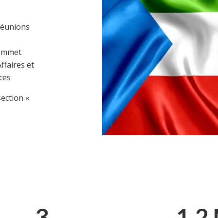
réunions
Sommet
ffaires et
ces
ection «
3
1.2