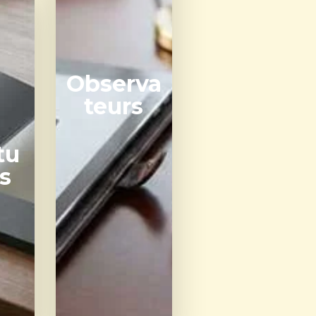
Observa
teurs
tu
s