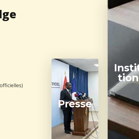
dge
Insti
tion
fficielles)
Presse