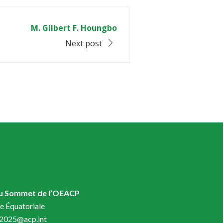
M. Gilbert F. Houngbo
Next post
du Sommet de l’OEACP
e Équatoriale
t2025@acp.int