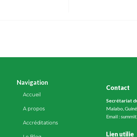
Navigation
Contact
Accueil
Secrétariat 
Malabo, Guiné
A propos
Email : summi
Accréditations
Lien utilie
Le Blog