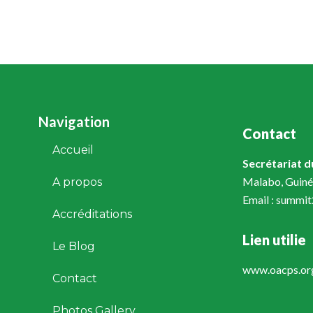
Navigation
Contact
Accueil
Secrétariat 
Malabo, Guiné
A propos
Email : summi
Accréditations
Lien utilie
Le Blog
www.oacps.or
Contact
Photos Gallery