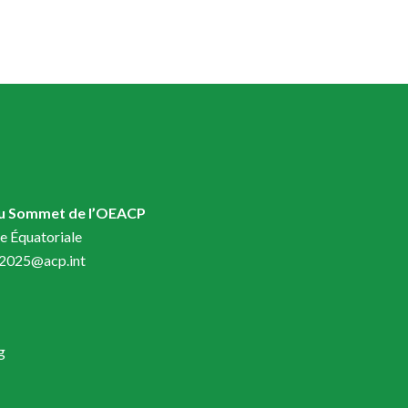
du Sommet de l’OEACP
e Équatoriale
t2025@acp.int
g