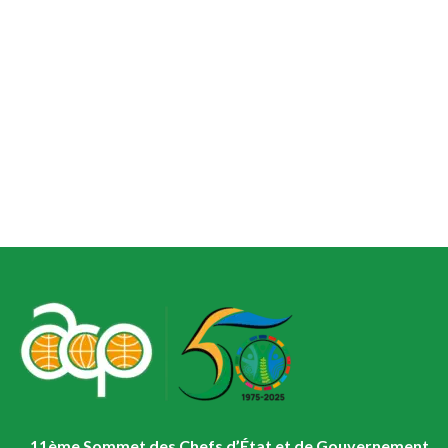
11ème Sommet des Chefs d’État et de Gouvernement