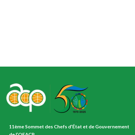
11ème Sommet des Chefs d’État et de Gouvernement
de l’OEACP