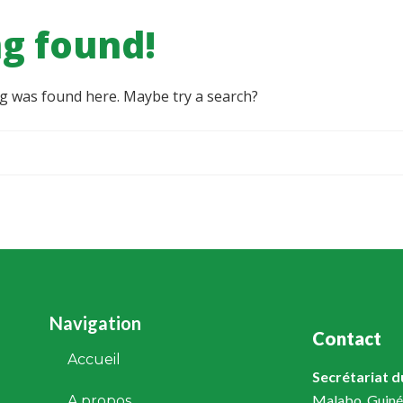
g found!
ing was found here. Maybe try a search?
Navigation
Contact
Accueil
Secrétariat 
Malabo, Guiné
A propos