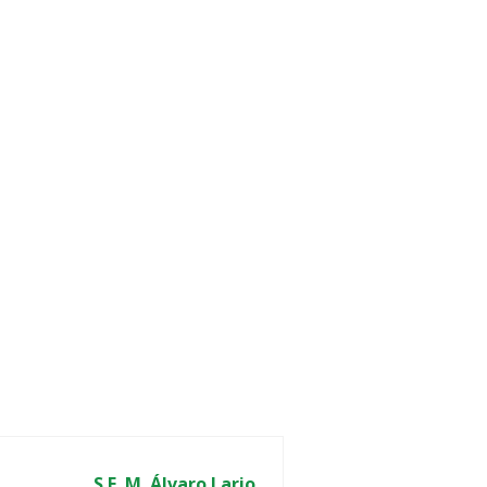
S.E. M. Álvaro Lario