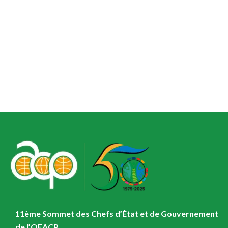
11ème Sommet des Chefs d’État et de Gouvernement
de l’OEACP